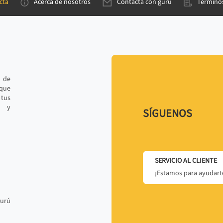
cta
Acerca de nosotros
Contacta con gurú
Términos
e de
 que
tus
r y
SÍGUENOS
SERVICIO AL CLIENTE
¡Estamos para ayudarte
gurú