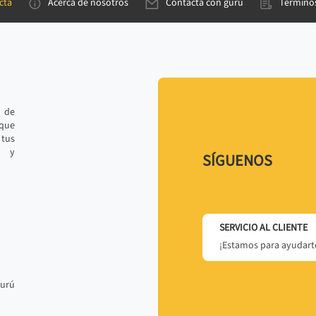
cta
Acerca de nosotros
Contacta con gurú
Términos
e de
 que
tus
r y
SÍGUENOS
SERVICIO AL CLIENTE
¡Estamos para ayudarte
gurú