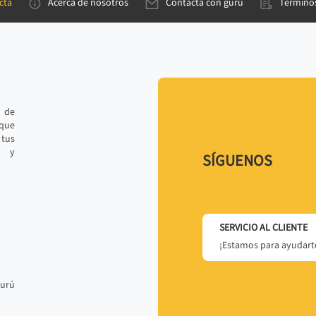
cta
Acerca de nosotros
Contacta con gurú
Términos
e de
 que
tus
r y
SÍGUENOS
SERVICIO AL CLIENTE
¡Estamos para ayudarte
gurú