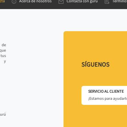
cta
Acerca de nosotros
Contacta con gurú
Términos
e de
 que
tus
r y
SÍGUENOS
SERVICIO AL CLIENTE
¡Estamos para ayudarte
gurú