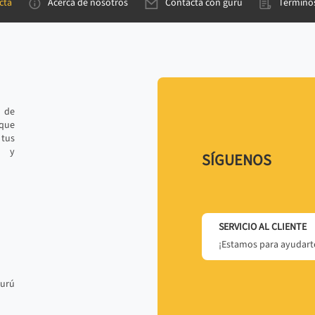
cta
Acerca de nosotros
Contacta con gurú
Términos
e de
 que
tus
r y
SÍGUENOS
SERVICIO AL CLIENTE
¡Estamos para ayudarte
gurú