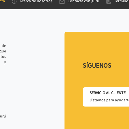
cta
Acerca de nosotros
Contacta con gurú
Términos
e de
 que
tus
r y
SÍGUENOS
SERVICIO AL CLIENTE
¡Estamos para ayudarte
gurú