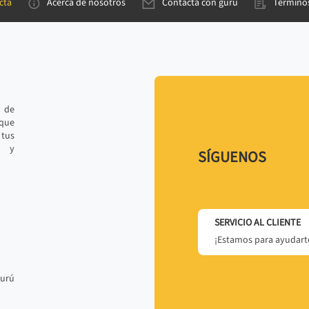
cta
Acerca de nosotros
Contacta con gurú
Términos
e de
 que
tus
r y
SÍGUENOS
SERVICIO AL CLIENTE
¡Estamos para ayudarte
gurú