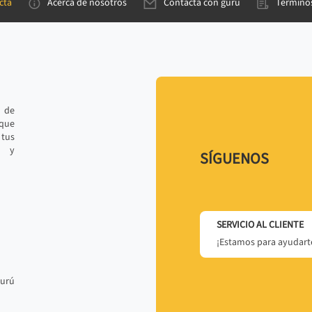
cta
Acerca de nosotros
Contacta con gurú
Términos
e de
 que
tus
r y
SÍGUENOS
SERVICIO AL CLIENTE
¡Estamos para ayudarte
gurú