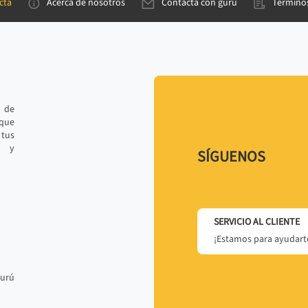
cta
Acerca de nosotros
Contacta con gurú
Términos
e de
 que
tus
r y
SÍGUENOS
SERVICIO AL CLIENTE
¡Estamos para ayudarte
gurú