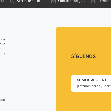
cta
Acerca de nosotros
Contacta con gurú
Términos
e de
 que
tus
r y
SÍGUENOS
SERVICIO AL CLIENTE
¡Estamos para ayudarte
gurú