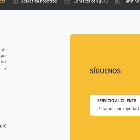
cta
Acerca de nosotros
Contacta con gurú
Términos
e de
 que
tus
r y
SÍGUENOS
SERVICIO AL CLIENTE
¡Estamos para ayudarte
gurú