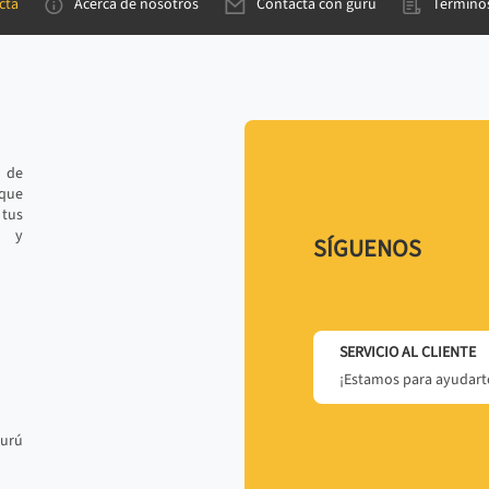
cta
Acerca de nosotros
Contacta con gurú
Términos
e de
 que
tus
r y
SÍGUENOS
SERVICIO AL CLIENTE
¡Estamos para ayudarte
gurú