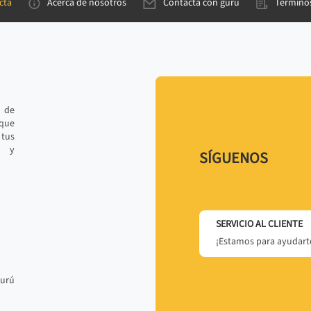
cta
Acerca de nosotros
Contacta con gurú
Términos
e de
 que
tus
r y
SÍGUENOS
SERVICIO AL CLIENTE
¡Estamos para ayudarte
gurú