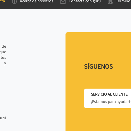
cta
Acerca de nosotros
Contacta con gurú
Términos
e de
 que
tus
r y
SÍGUENOS
SERVICIO AL CLIENTE
¡Estamos para ayudarte
gurú