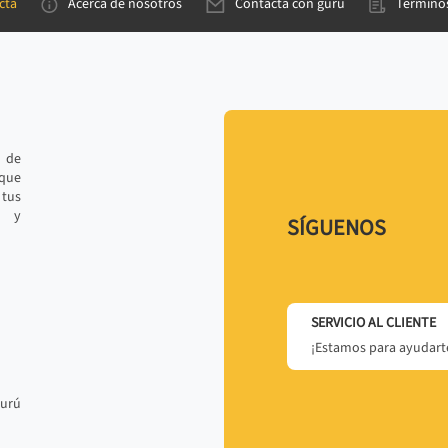
cta
Acerca de nosotros
Contacta con gurú
Términos
e de
 que
tus
r y
SÍGUENOS
SERVICIO AL CLIENTE
¡Estamos para ayudarte
gurú