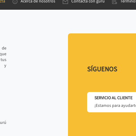
cta
Acerca de nosotros
Contacta con gurú
Términos
e de
 que
tus
r y
SÍGUENOS
SERVICIO AL CLIENTE
¡Estamos para ayudarte
gurú