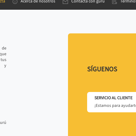
cta
Acerca de nosotros
Contacta con gurú
Términos
e de
 que
tus
r y
SÍGUENOS
SERVICIO AL CLIENTE
¡Estamos para ayudarte
gurú