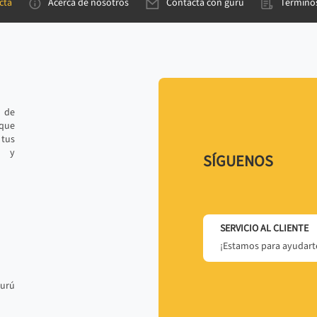
cta
Acerca de nosotros
Contacta con gurú
Términos
e de
 que
tus
r y
SÍGUENOS
SERVICIO AL CLIENTE
¡Estamos para ayudarte
gurú