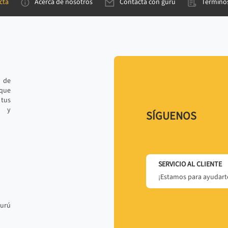
cta
Acerca de nosotros
Contacta con gurú
Términos
e de
 que
tus
r y
SÍGUENOS
SERVICIO AL CLIENTE
¡Estamos para ayudarte
gurú