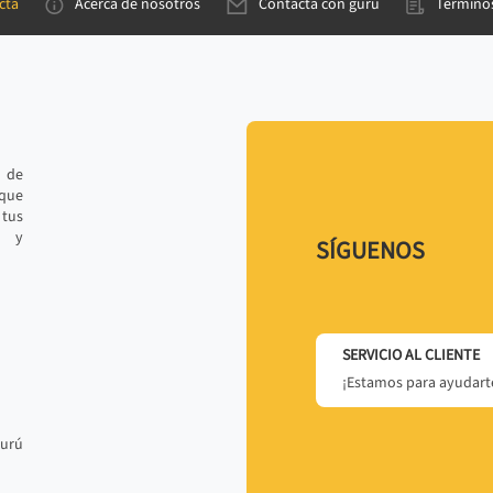
cta
Acerca de nosotros
Contacta con gurú
Términos
e de
 que
tus
r y
SÍGUENOS
SERVICIO AL CLIENTE
¡Estamos para ayudarte
gurú