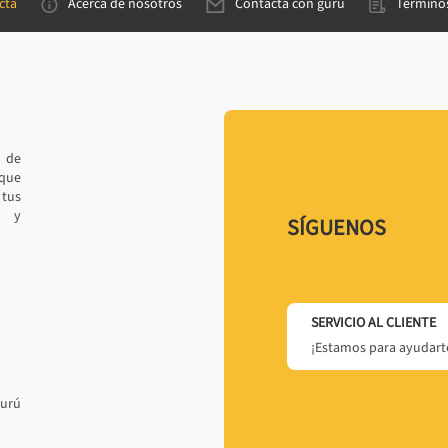
cta
Acerca de nosotros
Contacta con gurú
Términos
e de
 que
tus
r y
SÍGUENOS
SERVICIO AL CLIENTE
¡Estamos para ayudarte
gurú