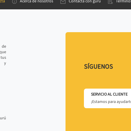
cta
Acerca de nosotros
Contacta con gurú
Términos
e de
 que
tus
r y
SÍGUENOS
SERVICIO AL CLIENTE
¡Estamos para ayudarte
gurú