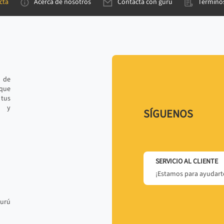
cta
Acerca de nosotros
Contacta con gurú
Términos
e de
 que
tus
r y
SÍGUENOS
SERVICIO AL CLIENTE
¡Estamos para ayudarte
gurú